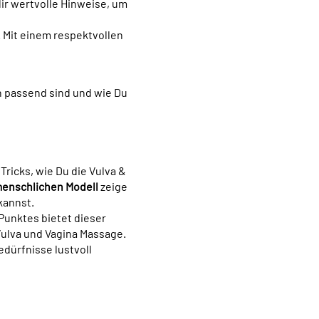
dir wertvolle Hinweise, um
. Mit einem respektvollen
 passend sind und wie Du
ricks, wie Du die Vulva &
enschlichen Modell
zeige
kannst.
Punktes bietet dieser
Vulva und Vagina Massage.
dürfnisse lustvoll