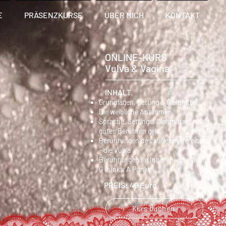
E
PRÄSENZKURSE
ÜBER MICH
KONTAKT
ONLINE-KURS
Vulva & Vagina
INHALT
Grundlagen, Setting & Gleitmittel
Die weibliche Anatomie
Sprache, Settings, Gleitmittel & wie
gutes Berühren geht
Berührungen des äußeren Bereiches
– die Vulva
Berührungen im Inneren – die Vagina,
G Punkt, A Punkt
PREIS: 49 Euro
Kurs buchen