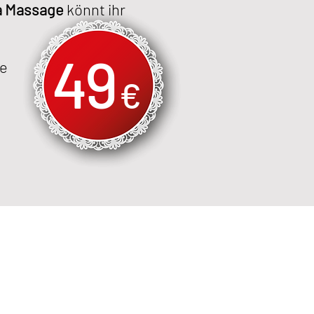
na Massage
könnt ihr
49
e
€