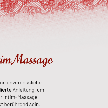
ntim Massage
bene unvergessliche
lierte
Anleitung, um
er Intim-Massage
st berührend sein.