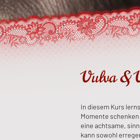
Vulva & V
In diesem Kurs lerns
Momente schenken k
eine achtsame, sin
kann sowohl erregen