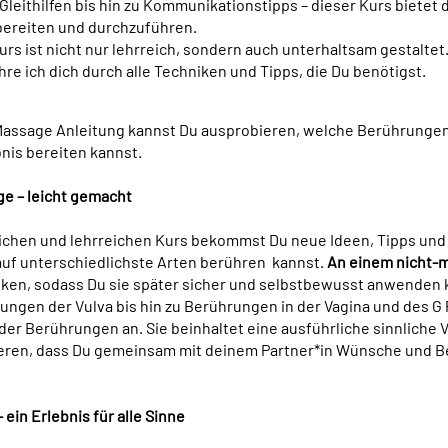
Gleithilfen bis hin zu Kommunikationstipps – dieser Kurs bietet 
bereiten und durchzuführen.
urs ist nicht nur lehrreich, sondern auch unterhaltsam gestaltet
re ich dich durch alle Techniken und Tipps, die Du benötigst.
Massage Anleitung kannst Du ausprobieren, welche Berührungen
bnis bereiten kannst.
ge – leicht gemacht
chen und lehrreichen Kurs bekommst Du neue Ideen, Tipps und T
auf unterschiedlichste Arten berühren kannst.
An einem nicht-m
hniken, sodass Du sie später sicher und selbstbewusst anwenden 
gen der Vulva bis hin zu Berührungen in der Vagina und des G 
der Berührungen an. Sie beinhaltet eine ausführliche sinnliche 
ieren, dass Du gemeinsam mit deinem Partner*in Wünsche und Be
 ein Erlebnis für alle Sinne