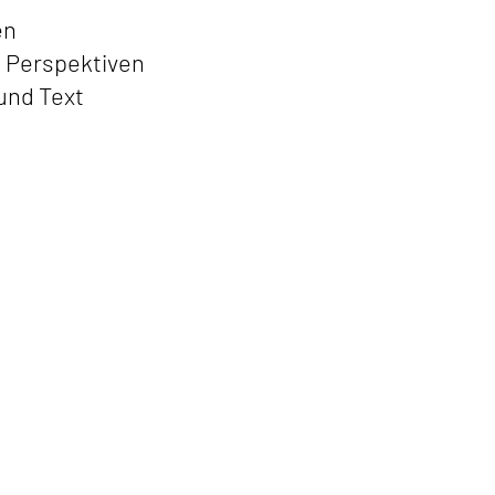
en
en Perspektiven
 und Text